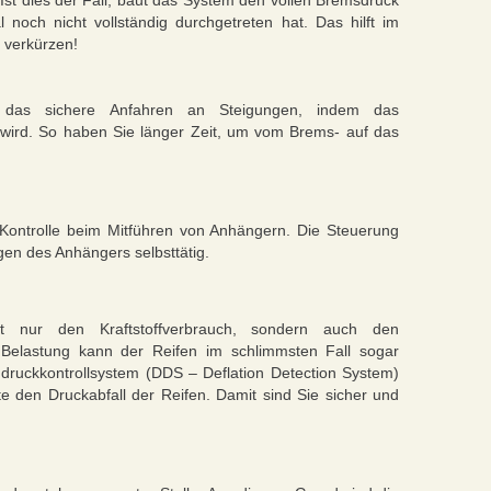
Ist dies der Fall, baut das System den vollen Bremsdruck
noch nicht vollständig durchgetreten hat. Das hilft im
 verkürzen!
zt das sichere Anfahren an Steigungen, indem das
 wird. So haben Sie länger Zeit, um vom Brems- auf das
 Kontrolle beim Mitführen von Anhängern. Die Steuerung
en des Anhängers selbsttätig.
ht nur den Kraftstoffverbrauch, sondern auch den
 Belastung kann der Reifen im schlimmsten Fall sogar
endruckkontrollsystem (DDS – Deflation Detection System)
te den Druckabfall der Reifen. Damit sind Sie sicher und