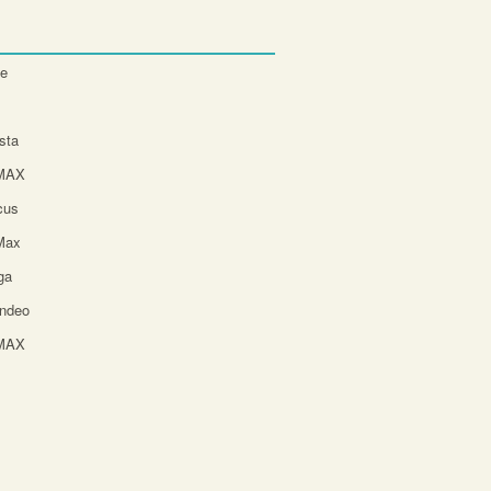
te
sta
-MAX
cus
Max
ga
ndeo
-MAX