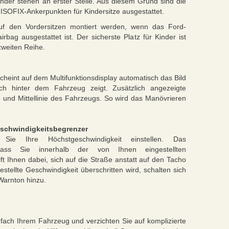
inder stehen an erster Stelle. Aus diesem Grund sind die
 ISOFIX-Ankerpunkten für Kindersitze ausgestattet.
 auf den Vordersitzen montiert werden, wenn das Ford-
rbag ausgestattet ist. Der sicherste Platz für Kinder ist
zweiten Reihe.
heint auf dem Multifunktionsdisplay automatisch das Bild
h hinter dem Fahrzeug zeigt. Zusätzlich angezeigte
 und Mittellinie des Fahrzeugs. So wird das Manövrieren
eschwindigkeitsbegrenzer
Sie Ihre Höchstgeschwindigkeit einstellen. Das
dass Sie innerhalb der von Ihnen eingestellten
ft Ihnen dabei, sich auf die Straße anstatt auf den Tacho
stellte Geschwindigkeit überschritten wird, schalten sich
Warnton hinzu.
fach Ihrem Fahrzeug und verzichten Sie auf komplizierte