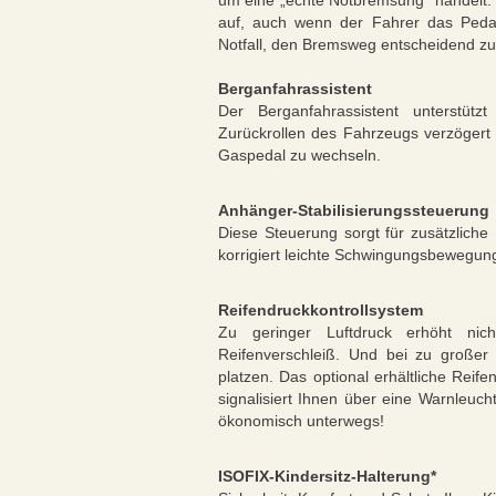
um eine „echte Notbremsung“ handelt. 
auf, auch wenn der Fahrer das Pedal 
Notfall, den Bremsweg entscheidend zu
Berganfahrassistent
Der Berganfahrassistent unterstüt
Zurückrollen des Fahrzeugs verzögert
Gaspedal zu wechseln.
Anhänger-Stabilisierungssteuerung
Diese Steuerung sorgt für zusätzliche
korrigiert leichte Schwingungsbewegung
Reifendruckkontrollsystem
Zu geringer Luftdruck erhöht nic
Reifenverschleiß. Und bei zu großer
platzen. Das optional erhältliche Reif
signalisiert Ihnen über eine Warnleuch
ökonomisch unterwegs!
ISOFIX-Kindersitz-Halterung*