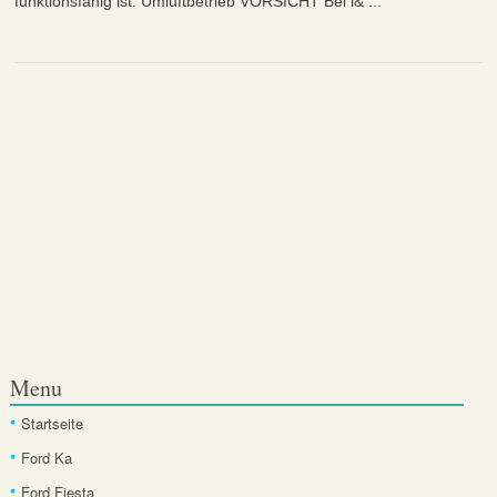
funktionsfähig ist. Umluftbetrieb VORSICHT Bei l& ...
Menu
Startseite
Ford Ka
Ford Fiesta