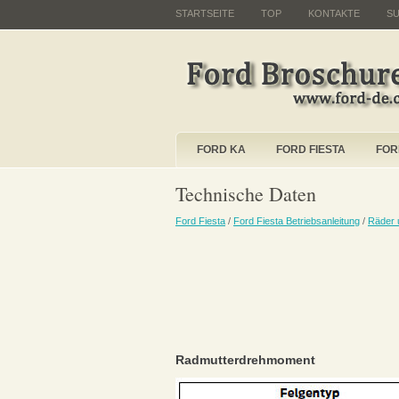
STARTSEITE
TOP
KONTAKTE
S
FORD KA
FORD FIESTA
FOR
Technische Daten
Ford Fiesta
/
Ford Fiesta Betriebsanleitung
/
Räder 
Radmutterdrehmoment