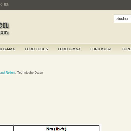
UCHEN
D B-MAX
FORD FOCUS
FORD C-MAX
FORD KUGA
FOR
und Reifen
/ Technische Daten