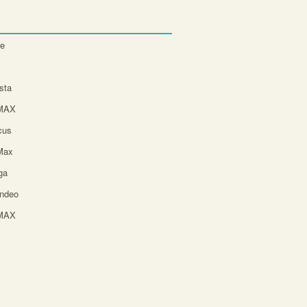
te
sta
-MAX
cus
Max
ga
ndeo
-MAX