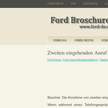
STARTSEITE
TOP
KONTAKTE
S
FORD KA
FORD FIESTA
FOR
Zweiten eingehenden Anru
Ford Fiesta
/
Ford Fiesta Betriebsanleitung
/
Telefon
Beachte: Die Annahme von zweiten eing
Wenn während eines Telefongespräch