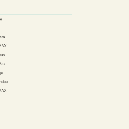
te
sta
-MAX
cus
Max
ga
ndeo
-MAX