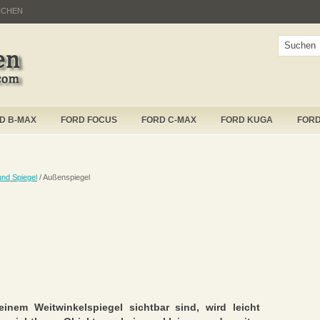
UCHEN
D B-MAX
FORD FOCUS
FORD C-MAX
FORD KUGA
FOR
und Spiegel
/ Außenspiegel
inem Weitwinkelspiegel sichtbar sind, wird leicht