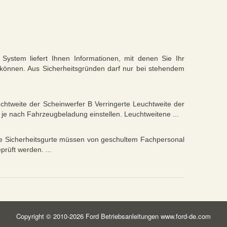
stem liefert Ihnen Informationen, mit denen Sie Ihr
n können. Aus Sicherheitsgründen darf nur bei stehendem
chtweite der Scheinwerfer B Verringerte Leuchtweite der
 je nach Fahrzeugbeladung einstellen. Leuchtweitene ...
 Sicherheitsgurte müssen von geschultem Fachpersonal
rüft werden. ...
Copyright © 2010-2026 Ford Betriebsanleitungen www.ford-de.com