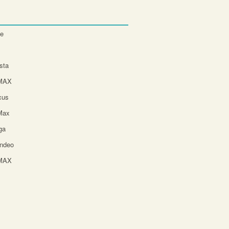
te
sta
-MAX
cus
Max
ga
ndeo
-MAX