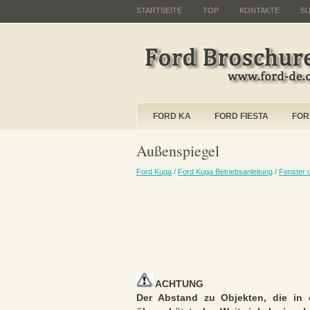
STARTSEITE
TOP
KONTAKTE
S
FORD KA
FORD FIESTA
FOR
Außenspiegel
Ford Kuga
/
Ford Kuga Betriebsanleitung
/
Fenster 
ACHTUNG
Der Abstand zu Objekten, die in e