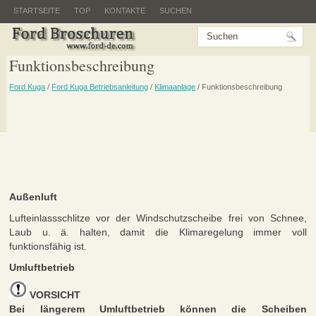
STARTSEITE
TOP
KONTAKTE
SUCHEN
Funktionsbeschreibung
Ford Kuga
/
Ford Kuga Betriebsanleitung
/
Klimaanlage
/ Funktionsbeschreibung
Außenluft
Lufteinlassschlitze vor der Windschutzscheibe frei von Schnee,
Laub u. ä. halten, damit die Klimaregelung immer voll
funktionsfähig ist.
Umluftbetrieb
VORSICHT
Bei längerem Umluftbetrieb können die Scheiben