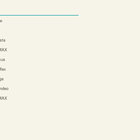
te
sta
-MAX
cus
Max
ga
ndeo
-MAX