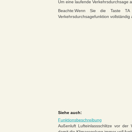
Um eine laufende Verkehrsdurchsage ab
Beachte:Wenn Sie die Taste TA 
Verkehrsdurchsagefunktion vollständig 
Siehe auch:
Funktionsbeschreibung
Außenluft Lufteinlassschlitze vor der
damit die Klimaregelung immer voll funk