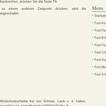
zubrechen, drücken Sie die Taste TA.
Menu
zu einem anderen Zeitpunkt drücken, wird die
abgeschaltet.
Startsei
Ford Ka
Ford Fie
Ford B
Ford Fo
Ford C-
Ford Ku
Ford Mo
Ford S
 Windschutzscheibe frei von Schnee, Laub u. ä. halten,
tionsfähig ist. Umluftbetrieb VORSICHT Bei l& ...