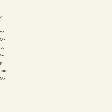
te
sta
-MAX
cus
Max
ga
ndeo
-MAX