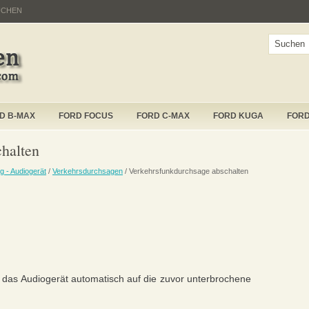
UCHEN
D B-MAX
FORD FOCUS
FORD C-MAX
FORD KUGA
FOR
halten
g - Audiogerät
/
Verkehrsdurchsagen
/ Verkehrsfunkdurchsage abschalten
 das Audiogerät automatisch auf die zuvor unterbrochene