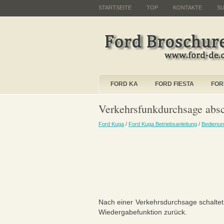
STARTSEITE
TOP
KONTAKTE
S
FORD KA
FORD FIESTA
FOR
Verkehrsfunkdurchsage absc
Ford Kuga
/
Ford Kuga Betriebsanleitung
/
Bedienun
Nach einer Verkehrsdurchsage schaltet
Wiedergabefunktion zurück.