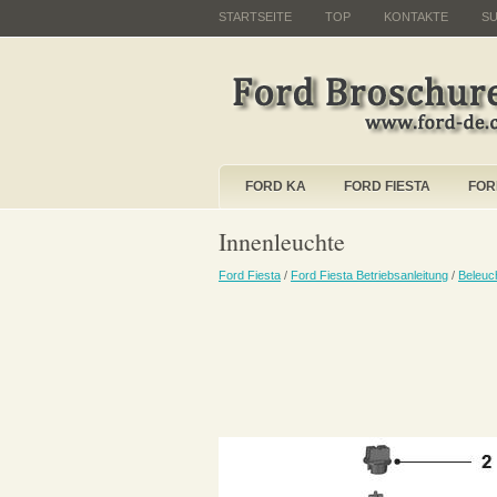
STARTSEITE
TOP
KONTAKTE
S
FORD KA
FORD FIESTA
FOR
Innenleuchte
Ford Fiesta
/
Ford Fiesta Betriebsanleitung
/
Beleuc