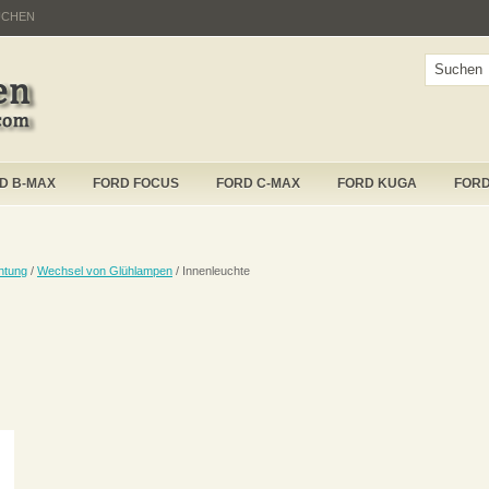
UCHEN
D B-MAX
FORD FOCUS
FORD C-MAX
FORD KUGA
FOR
htung
/
Wechsel von Glühlampen
/ Innenleuchte