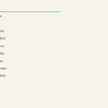
te
sta
-MAX
cus
Max
ga
ndeo
-MAX