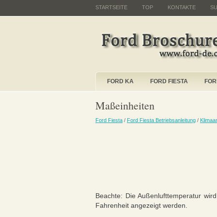
STARTSEITE
TOP
KONTAKTE
S
FORD KA
FORD FIESTA
FOR
Maßeinheiten
Ford Fiesta
/
Ford Fiesta Betriebsanleitung
/
Klimaa
Beachte: Die Außenlufttemperatur wird
Fahrenheit angezeigt werden.