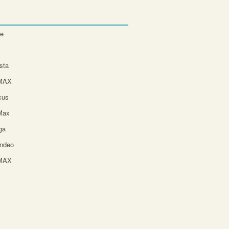
te
sta
-MAX
cus
Max
ga
ndeo
-MAX