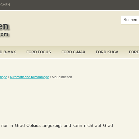
UCHEN
D B-MAX
FORD FOCUS
FORD C-MAX
FORD KUGA
FOR
nlage
/
Automatische Klimaanlage
/ Maßeinheiten
 nur in Grad Celsius angezeigt und kann nicht auf Grad