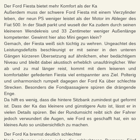
Der Ford Fiesta bietet mehr Komfort als der Ka
Außerdem muss der schwere Ford Fiesta mit einem Vierzylinder
leben, der neun PS weniger leistet als der Motor im Ableger des
Fiat 500. In der Stadt parkt und wuselt der Ka zudem durch seinen
kleineren Wendekreis und 33 Zentimeter weniger Außenlänge
kompetenter. Gewinnt hier also Mini gegen klein?
Gemach, der Fiesta weiß sich tüchtig zu wehren. Ungeachtet des
Leistungsdefizits beschleunigt er mit seiner in den unteren
Gängen kürzeren Übersetzung auf ähnlichem, eher bedächtigem
Niveau und bleibt dabei akustisch erheblich unaufdringlicher. Wer
ab und zu mal länger reist, kommt mit dem leiseren und
komfortabler gefederten Fiesta viel entspannter ans Ziel. Polterig
und unharmonisch rumpelt dagegen der Ford Ka über schlechte
Strecken. Besonders die Fondpassagiere spüren die drängende
Enge.
Da hilft es wenig, dass die hintere Sitzbank zumindest gut geformt
ist. Dass der Ka das kleinere und günstigere Auto ist, lässt er in
vielen Details spüren. Bei der Rundumsicht reibt sich der Fahrer
jedoch verwundert die Augen, wie Ford es geschafft hat, ein so
kleines Auto so unübersichtlich zu machen.
Der Ford Ka bremst deutlich schlechter