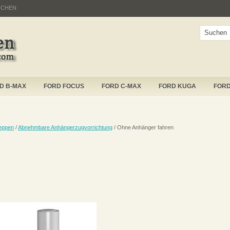
UCHEN
D B-MAX
FORD FOCUS
FORD C-MAX
FORD KUGA
FOR
eppen
/
Abnehmbare Anhängerzugvorrichtung
/ Ohne Anhänger fahren