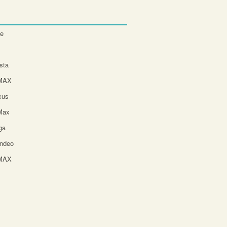
te
sta
-MAX
cus
Max
ga
ndeo
-MAX