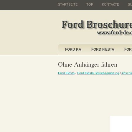
STARTSEITE
TOP
KONTAKTE
S
FORD KA
FORD FIESTA
FOR
Ohne Anhänger fahren
Ford Fiesta
/
Ford Fiesta Betriebsanleitung
/
Abschl