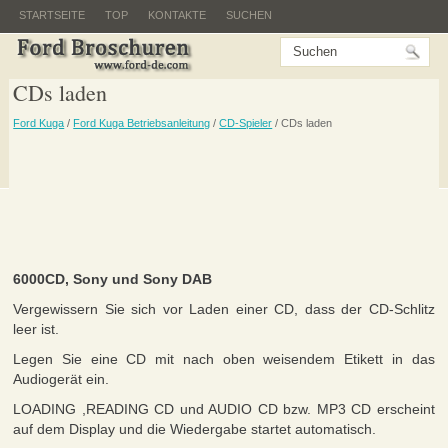
STARTSEITE
TOP
KONTAKTE
SUCHEN
CDs laden
Ford Kuga
/
Ford Kuga Betriebsanleitung
/
CD-Spieler
/ CDs laden
6000CD, Sony und Sony DAB
Vergewissern Sie sich vor Laden einer CD, dass der CD-Schlitz
leer ist.
Legen Sie eine CD mit nach oben weisendem Etikett in das
Audiogerät ein.
LOADING ,READING CD und AUDIO CD bzw. MP3 CD erscheint
auf dem Display und die Wiedergabe startet automatisch.