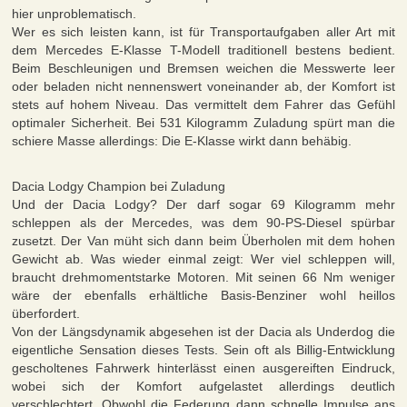
hier unproblematisch.
Wer es sich leisten kann, ist für Transportaufgaben aller Art mit
dem Mercedes E-Klasse T-Modell traditionell bestens bedient.
Beim Beschleunigen und Bremsen weichen die Messwerte leer
oder beladen nicht nennenswert voneinander ab, der Komfort ist
stets auf hohem Niveau. Das vermittelt dem Fahrer das Gefühl
optimaler Sicherheit. Bei 531 Kilogramm Zuladung spürt man die
schiere Masse allerdings: Die E-Klasse wirkt dann behäbig.
Dacia Lodgy Champion bei Zuladung
Und der Dacia Lodgy? Der darf sogar 69 Kilogramm mehr
schleppen als der Mercedes, was dem 90-PS-Diesel spürbar
zusetzt. Der Van müht sich dann beim Überholen mit dem hohen
Gewicht ab. Was wieder einmal zeigt: Wer viel schleppen will,
braucht drehmomentstarke Motoren. Mit seinen 66 Nm weniger
wäre der ebenfalls erhältliche Basis-Benziner wohl heillos
überfordert.
Von der Längsdynamik abgesehen ist der Dacia als Underdog die
eigentliche Sensation dieses Tests. Sein oft als Billig-Entwicklung
gescholtenes Fahrwerk hinterlässt einen ausgereiften Eindruck,
wobei sich der Komfort aufgelastet allerdings deutlich
verschlechtert. Obwohl die Federung dann schnelle Impulse ans