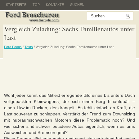
STARTSEITE
TOP
KONTAKTE
SUCHEN
Vergleich Zuladung: Sechs Familienautos unter
Last
Ford Focus
/
Tests
/ Vergleich Zuladung: Sechs Familienautos unter Last
Wohl jeder kennt das Mitleid erregende Bild eines bis unters Dach
vollgepackten Kleinwagens, der sich einen Berg hinaufquält –
einen Lkw im Rücken, der drängelt. Es fehlt einfach an Kraft, die
Last souverän zu schleppen. Verstärkt der Trend zum Downsizing
mit hubraumschwachen Motoren diese Problematik noch? Und
wie sicher sind schwer beladene Autos eigentlich, wenn es ums
Ausweichen und Bremsen geht?
Diese Fragen klärt auto motor und sport stellvertretend bei sechs