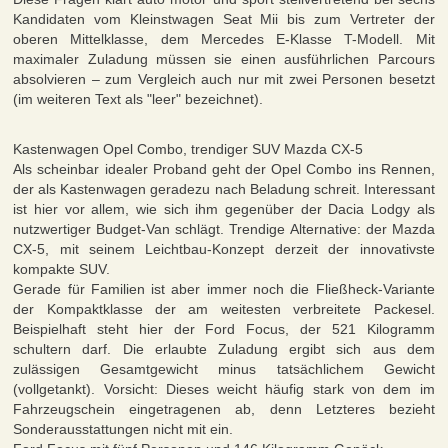
Kandidaten vom Kleinstwagen Seat Mii bis zum Vertreter der
oberen Mittelklasse, dem Mercedes E-Klasse T-Modell. Mit
maximaler Zuladung müssen sie einen ausführlichen Parcours
absolvieren – zum Vergleich auch nur mit zwei Personen besetzt
(im weiteren Text als "leer" bezeichnet).
Kastenwagen Opel Combo, trendiger SUV Mazda CX-5
Als scheinbar idealer Proband geht der Opel Combo ins Rennen,
der als Kastenwagen geradezu nach Beladung schreit. Interessant
ist hier vor allem, wie sich ihm gegenüber der Dacia Lodgy als
nutzwertiger Budget-Van schlägt. Trendige Alternative: der Mazda
CX-5, mit seinem Leichtbau-Konzept derzeit der innovativste
kompakte SUV.
Gerade für Familien ist aber immer noch die Fließheck-Variante
der Kompaktklasse der am weitesten verbreitete Packesel.
Beispielhaft steht hier der Ford Focus, der 521 Kilogramm
schultern darf. Die erlaubte Zuladung ergibt sich aus dem
zulässigen Gesamtgewicht minus tatsächlichem Gewicht
(vollgetankt). Vorsicht: Dieses weicht häufig stark von dem im
Fahrzeugschein eingetragenen ab, denn Letzteres bezieht
Sonderausstattungen nicht mit ein.