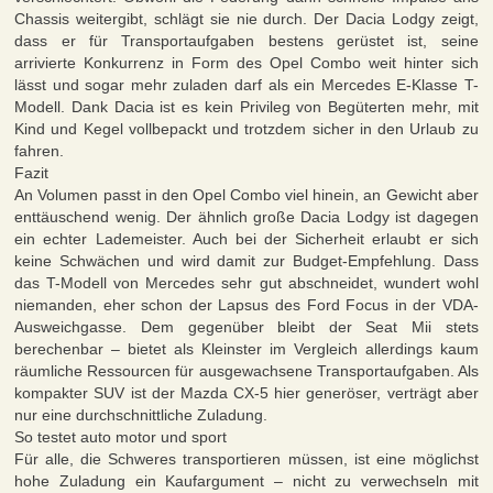
Chassis weitergibt, schlägt sie nie durch. Der Dacia Lodgy zeigt,
dass er für Transportaufgaben bestens gerüstet ist, seine
arrivierte Konkurrenz in Form des Opel Combo weit hinter sich
lässt und sogar mehr zuladen darf als ein Mercedes E-Klasse T-
Modell. Dank Dacia ist es kein Privileg von Begüterten mehr, mit
Kind und Kegel vollbepackt und trotzdem sicher in den Urlaub zu
fahren.
Fazit
An Volumen passt in den Opel Combo viel hinein, an Gewicht aber
enttäuschend wenig. Der ähnlich große Dacia Lodgy ist dagegen
ein echter Lademeister. Auch bei der Sicherheit erlaubt er sich
keine Schwächen und wird damit zur Budget-Empfehlung. Dass
das T-Modell von Mercedes sehr gut abschneidet, wundert wohl
niemanden, eher schon der Lapsus des Ford Focus in der VDA-
Ausweichgasse. Dem gegenüber bleibt der Seat Mii stets
berechenbar – bietet als Kleinster im Vergleich allerdings kaum
räumliche Ressourcen für ausgewachsene Transportaufgaben. Als
kompakter SUV ist der Mazda CX-5 hier generöser, verträgt aber
nur eine durchschnittliche Zuladung.
So testet auto motor und sport
Für alle, die Schweres transportieren müssen, ist eine möglichst
hohe Zuladung ein Kaufargument – nicht zu verwechseln mit