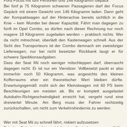
Ford Focus mit fünf Personen und 146 Kilogramm Gepäck
Bei fünf je 75 Kilogramm schweren Passagieren darf der Focus
Gepäck mit einem Gewicht von 146 Kilogramm laden. Dann geht
der Kompaktwagen auf der Hinterachse bereits sichtlich in die
Knie – kein Wunder bei dieser Kapazität. Fährt man dagegen zu
fünft im Opel Combo, so dürfen nach dieser Rechnung nur noch
magere 18 Kilogramm zugeladen werden – praktisch nichts. Wer
da nicht mitrechnet, überlädt den Kastenwagen schnell. Aus der
Sicht des Transporteurs ist der Combo demnach ein zweisitziger
Lieferwagen; nur bei nicht besetzter Rückbank taugt er für
schwere Speditionsaufgaben.
Dass der Seat Mii noch weniger mitschleppen darf, überrascht
dagegen nicht: Er ist nur ein Viersitzer. Vollbesetzt packt er also
immerhin noch 50 Kilogramm, was angesichts des kleinen
Kofferraums eher ein theoretischer Wert bleiben dürfte.
Erwartungsgemäß müht sich der Kleinstwagen mit 60 PS beim
Beschleunigen am meisten ab. Bis er komplett ausgelastet
Autobahn-Richtgeschwindigkeit erreicht hat, vergeht rund eine
dreiviertel Minute. Am Berg muss der Fahrer rechtzeitig
zurückschalten, um nicht zum Verkehrshindernis zu werden.
Wer mit Seat Mii zu schnell fährt, riskiert aufzusetzen