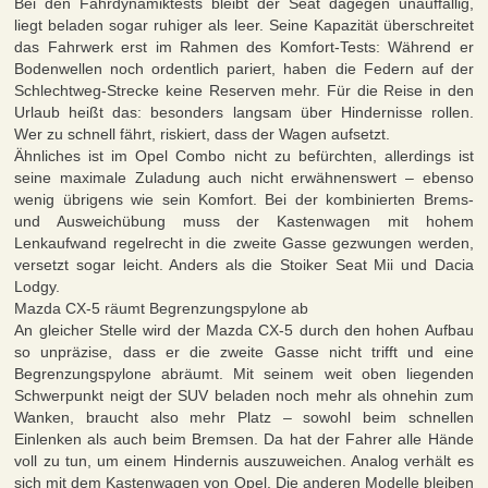
Bei den Fahrdynamiktests bleibt der Seat dagegen unauffällig,
liegt beladen sogar ruhiger als leer. Seine Kapazität überschreitet
das Fahrwerk erst im Rahmen des Komfort-Tests: Während er
Bodenwellen noch ordentlich pariert, haben die Federn auf der
Schlechtweg-Strecke keine Reserven mehr. Für die Reise in den
Urlaub heißt das: besonders langsam über Hindernisse rollen.
Wer zu schnell fährt, riskiert, dass der Wagen aufsetzt.
Ähnliches ist im Opel Combo nicht zu befürchten, allerdings ist
seine maximale Zuladung auch nicht erwähnenswert – ebenso
wenig übrigens wie sein Komfort. Bei der kombinierten Brems-
und Ausweichübung muss der Kastenwagen mit hohem
Lenkaufwand regelrecht in die zweite Gasse gezwungen werden,
versetzt sogar leicht. Anders als die Stoiker Seat Mii und Dacia
Lodgy.
Mazda CX-5 räumt Begrenzungspylone ab
An gleicher Stelle wird der Mazda CX-5 durch den hohen Aufbau
so unpräzise, dass er die zweite Gasse nicht trifft und eine
Begrenzungspylone abräumt. Mit seinem weit oben liegenden
Schwerpunkt neigt der SUV beladen noch mehr als ohnehin zum
Wanken, braucht also mehr Platz – sowohl beim schnellen
Einlenken als auch beim Bremsen. Da hat der Fahrer alle Hände
voll zu tun, um einem Hindernis auszuweichen. Analog verhält es
sich mit dem Kastenwagen von Opel. Die anderen Modelle bleiben