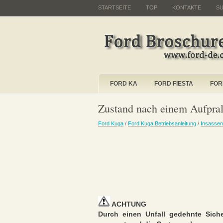
STARTSEITE
TOP
KONTAKTE
S
FORD KA
FORD FIESTA
FOR
Zustand nach einem Aufpral
Ford Kuga
/
Ford Kuga Betriebsanleitung
/
Insassen
ACHTUNG
Durch einen Unfall gedehnte Sich