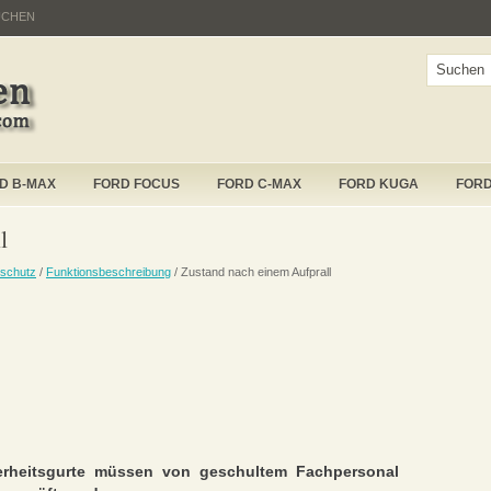
UCHEN
D B-MAX
FORD FOCUS
FORD C-MAX
FORD KUGA
FOR
l
schutz
/
Funktionsbeschreibung
/ Zustand nach einem Aufprall
erheitsgurte müssen von geschultem Fachpersonal