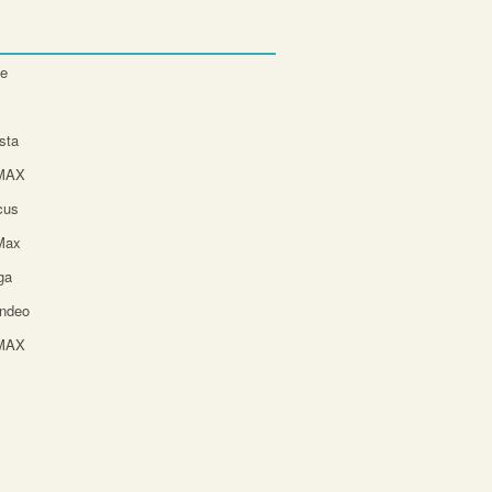
te
sta
-MAX
cus
Max
ga
ndeo
-MAX