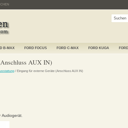
UCHEN
D B-MAX
FORD FOCUS
FORD C-MAX
FORD KUGA
FOR
 (Anschluss AUX IN)
usstattung
/ Eingang für externe Geräte (Anschluss AUX IN)
 Audiogerät.