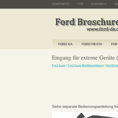
STARTSEITE
TOP
KONTAKTE
S
FORD KA
FORD FIESTA
FOR
Eingang für externe Geräte
Ford Kuga
/
Ford Kuga Betriebsanleitung
/
Komforta
Siehe separate Bedienungsanleitung für