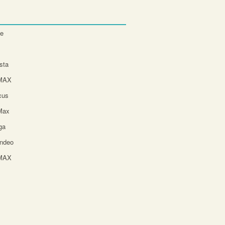
te
sta
-MAX
cus
Max
ga
ndeo
-MAX