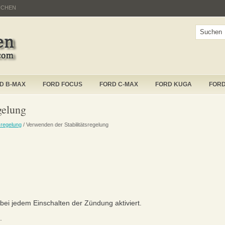
UCHEN
D B-MAX
FORD FOCUS
FORD C-MAX
FORD KUGA
FOR
gelung
tsregelung
/ Verwenden der Stabilitätsregelung
ei jedem Einschalten der Zündung aktiviert.
.