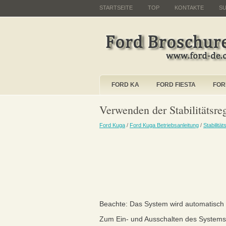
STARTSEITE
TOP
KONTAKTE
S
FORD KA
FORD FIESTA
FOR
Verwenden der Stabilitätsre
Ford Kuga
/
Ford Kuga Betriebsanleitung
/
Stabilitä
Beachte: Das System wird automatisch b
Zum Ein- und Ausschalten des Systems