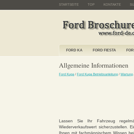
STARTSEITE
TOP
KONTAKTE
S
FORD KA
FORD FIESTA
FOR
Allgemeine Informationen
Ford Kuga
/
Ford Kuga Betriebsanleitung
/
Wartung
Lassen Sie Ihr Fahrzeug regelmä
Wiederverkaufswert sicherzustellen. 
Ihnen mit fachmännischem Wissen bei 