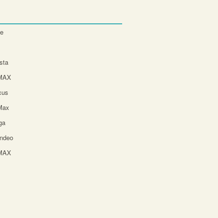
te
sta
-MAX
cus
Max
ga
ndeo
-MAX