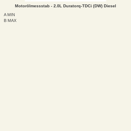
Motorölmessstab - 2.0L Duratorq-TDCi (DW) Diesel
A MIN
B MAX