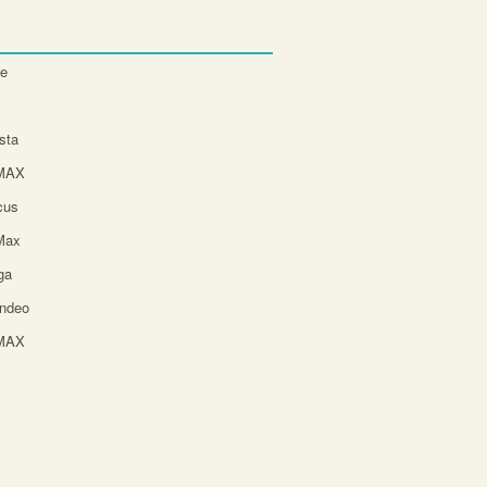
te
sta
-MAX
cus
Max
ga
ndeo
-MAX