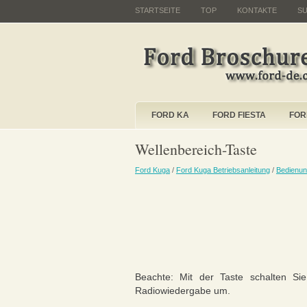
STARTSEITE
TOP
KONTAKTE
S
FORD KA
FORD FIESTA
FOR
Wellenbereich-Taste
Ford Kuga
/
Ford Kuga Betriebsanleitung
/
Bedienun
Beachte: Mit der Taste schalten S
Radiowiedergabe um.