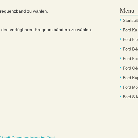
Menu
Frequenzband zu wählen.
Startsei
Ford Ka
r den verfügbaren Freqeunzbändern zu wählen.
Ford Fie
Ford B
Ford Fo
Ford C-
Ford Ku
Ford Mo
Ford S
V mit Dieselmotoren im Test