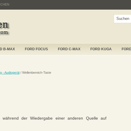
UCHEN
D B-MAX
FORD FOCUS
FORD C-MAX
FORD KUGA
FOR
g - Audiogerät
/ Wellenbereich-Taste
ie während der Wiedergabe einer anderen Quelle auf