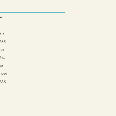
te
sta
-MAX
cus
Max
ga
ndeo
-MAX