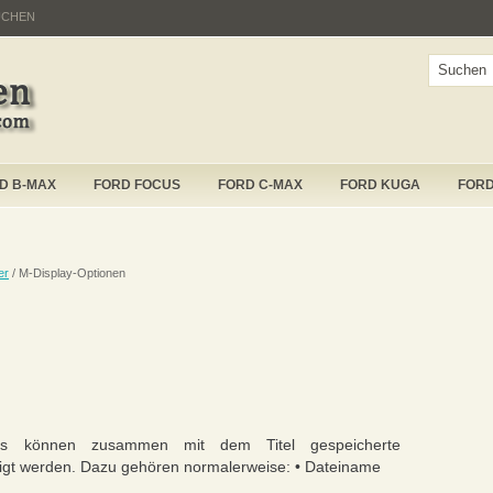
UCHEN
D B-MAX
FORD FOCUS
FORD C-MAX
FORD KUGA
FOR
er
/ M-Display-Optionen
s können zusammen mit dem Titel gespeicherte
eigt werden. Dazu gehören normalerweise: • Dateiname