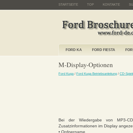
STARTSEITE
TOP
KONTAKTE
S
FORD KA
FORD FIESTA
FOR
M-Display-Optionen
Ford Kuga
/
Ford Kuga Betriebsanleitung
/
CD-Spiel
Bei der Wiedergabe von MP3-CD
Zusatzinformationen im Display angez
• Ordnername