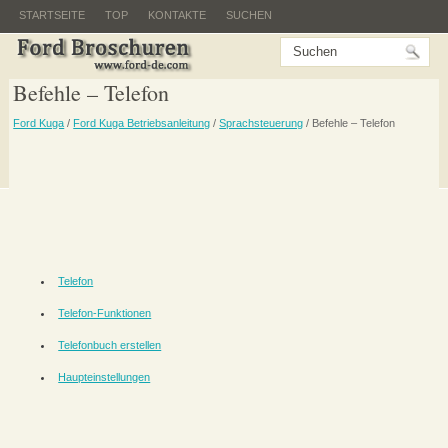
STARTSEITE
TOP
KONTAKTE
SUCHEN
Befehle – Telefon
Ford Kuga
/
Ford Kuga Betriebsanleitung
/
Sprachsteuerung
/ Befehle – Telefon
Telefon
Telefon-Funktionen
Telefonbuch erstellen
Haupteinstellungen