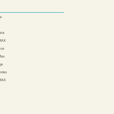
te
sta
-MAX
cus
Max
ga
ndeo
-MAX