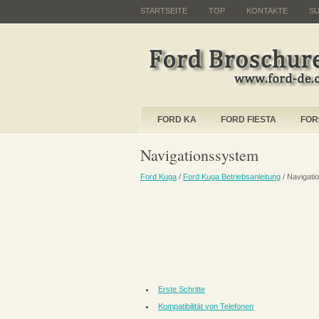
STARTSEITE
TOP
KONTAKTE
S
FORD KA
FORD FIESTA
FOR
Navigationssystem
Ford Kuga
/
Ford Kuga Betriebsanleitung
/ Navigati
Erste Schritte
Kompatibilität von Telefonen