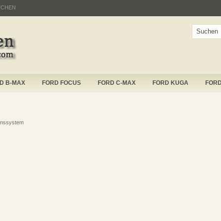
UCHEN
D B-MAX
FORD FOCUS
FORD C-MAX
FORD KUGA
FOR
onssystem