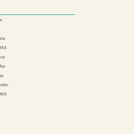
te
sta
-MAX
cus
Max
ga
ndeo
-MAX