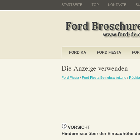
STARTSEITE
TOP
KONTAKTE
S
FORD KA
FORD FIESTA
FOR
Die Anzeige verwenden
Ford Fiesta
/
Ford Fiesta Betriebsanleitung
/
Rückf
VORSICHT
Hindernisse über der Einbauhöhe de