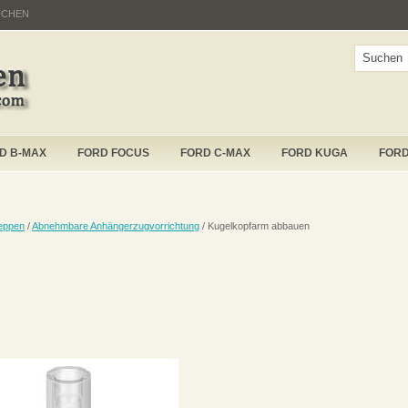
UCHEN
D B-MAX
FORD FOCUS
FORD C-MAX
FORD KUGA
FOR
eppen
/
Abnehmbare Anhängerzugvorrichtung
/ Kugelkopfarm abbauen