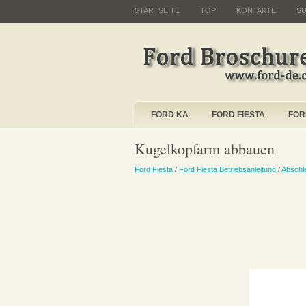
STARTSEITE
TOP
KONTAKTE
S
FORD KA
FORD FIESTA
FOR
Kugelkopfarm abbauen
Ford Fiesta
/
Ford Fiesta Betriebsanleitung
/
Abschl