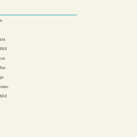
te
sta
-MAX
cus
Max
ga
ndeo
-MAX