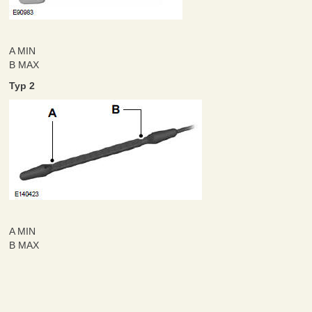
A MIN
B MAX
Typ 2
A MIN
B MAX