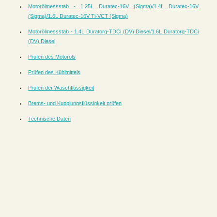
Motorölmessstab - 1.25L Duratec-16V (Sigma)/1.4L Duratec-16V
(Sigma)/1.6L Duratec-16V Ti-VCT (Sigma)
Motorölmessstab - 1.4L Duratorq-TDCi (DV) Diesel/1.6L Duratorq-TDCi
(DV) Diesel
Prüfen des Motoröls
Prüfen des Kühlmittels
Prüfen der Waschflüssigkeit
Brems- und Kupplungsflüssigkeit prüfen
Technische Daten