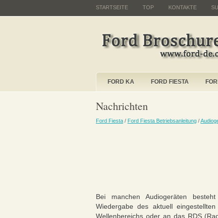
STARTSEITE
TOP
KONTAKTE
S
FORD KA
FORD FIESTA
FOR
Nachrichten
Ford Fiesta
/
Ford Fiesta Betriebsanleitung
/
Audiog
Bei manchen Audiogeräten besteht 
Wiedergabe des aktuell eingestellt
Wellenbereichs oder an das RDS (Ra