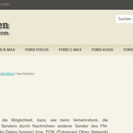
UCHEN
D B-MAX
FORD FOCUS
FORD C-MAX
FORD KUGA
FOR
erät-Menü
/ Nachrichten
die Möglichkeit, dass, wie beim Verkehrsfunk, die
en Senders durch Nachrichten anderer Sender des FM-
dio-Daten-System) bzw. EON (Enhanced Other Network)