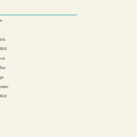
te
sta
-MAX
cus
Max
ga
ndeo
-MAX