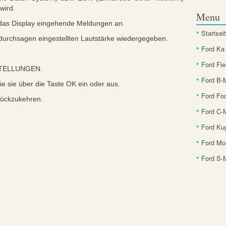
wird.
Menu
das Display eingehende Meldungen an.
Startsei
sdurchsagen eingestellten Lautstärke wiedergegeben.
Ford Ka
Ford Fie
NSTELLUNGEN.
Ford B
e sie über die Taste OK ein oder aus.
Ford Fo
rückzukehren.
Ford C-
Ford Ku
Ford Mo
Ford S