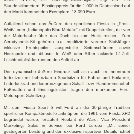
Stundenkilometern. Einstiegspreis für die 1.000 in Deutschland auf
den Markt kommenden Exemplare: 18.090 Euro.
Auffallend schon das Äußere des sportlichen Fiesta in „Frost-
Weiß“ oder „Indianapolis Blau-Metallic“ mit Doppelstreifen, die von
der Motorhaube über das Dach bis zum Heck reichen. Zum
Aerodynamik-Kit gehören u.a. modifizierte vordere Stoßfänger
inklusive Frontspoiler, ausgestellte Seitenschürzen sowie
Heckspoiler und -diffusor. In Weiß oder Silber lackierte 17-Zoll-
Leichtmetallräder runden den Auftritt ab.
Der dynamische äußere Eindruck soll sich auch im Innenraum
fortsetzen mit beheizbaren Sportsitzen für Fahrer und Beifahrer,
Lederlenkrad und lederbezogenem Schalt- bzw. Handbremshebel.
Fußmatten und Einstiegsleisten tragen den markanten Ford-
Motorsport-Schriftzug.
Mit dem Fiesta Sport S will Ford an die 30-jährige Tradition
sportlicher Kompaktmodelle anknüpfen, die 1981 vom Fiesta XR2
begründet wurde, erläutert Roelant de Ward, Vice President
Marketing, Sales & Service bei Ford Europa. „Mit seiner
gesteigerten Leistung und den exklusiven sportiven Details richtet