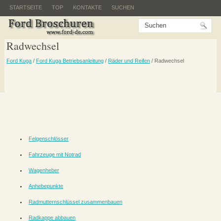
STARTSEITE
TOP
KONTAKTE
SUCHEN
Radwechsel
Ford Kuga
/
Ford Kuga Betriebsanleitung
/
Räder und Reifen
/ Radwechsel
Felgenschlösser
Fahrzeuge mit Notrad
Wagenheber
Anhebepunkte
Radmutternschlüssel zusammenbauen
Radkappe abbauen