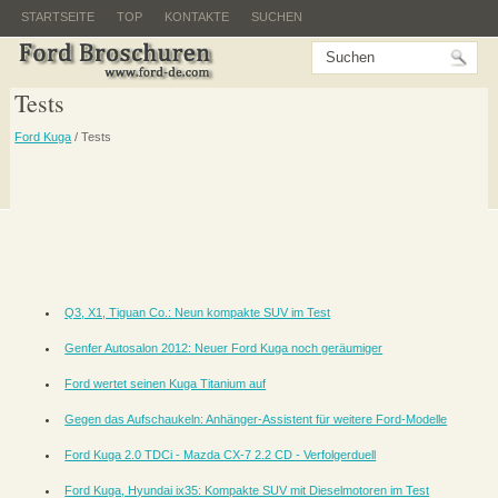
STARTSEITE
TOP
KONTAKTE
SUCHEN
Tests
Ford Kuga
/ Tests
Q3, X1, Tiguan Co.: Neun kompakte SUV im Test
Genfer Autosalon 2012: Neuer Ford Kuga noch geräumiger
Ford wertet seinen Kuga Titanium auf
Gegen das Aufschaukeln: Anhänger-Assistent für weitere Ford-Modelle
Ford Kuga 2.0 TDCi - Mazda CX-7 2.2 CD - Verfolgerduell
Ford Kuga, Hyundai ix35: Kompakte SUV mit Dieselmotoren im Test